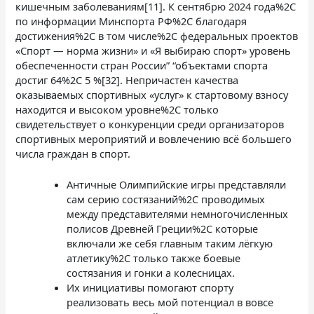
кишечным заболеваниям[11]. К сентябрю 2024 года%2C
по информации Минспорта РФ%2C благодаря
достижения%2C в том числе%2C федеральных проектов
«Спорт — норма жизни» и «Я выбираю спорт» уровень
обеспеченности стран России” “объектами спорта
достиг 64%2C 5 %[32]. Непричастен качества
оказываемых спортивных «услуг» к стартовому взносу
находится и высоком уровне%2C только
свидетельствует о конкуренции среди организаторов
спортивных мероприятий и вовлечению всё большего
числа граждан в спорт.
Античные Олимпийские игры представляли
сам серию состязаний%2C проводимых
между представителями немногочисленных
полисов Древней Греции%2C которые
включали же себя главным таким лёгкую
атлетику%2C только также боевые
состязания и гонки а колесницах.
Их инициативы помогают спорту
реализовать весь мой потенциал в вовсе