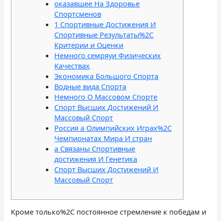
оказавшее На Здоровье
Спортсменов
1 Спортивные Достижения И
Спортивные Результаты%2C
Критерии и Оценки
Немного семряуи Физических
Качествах
Экономика Большого Спорта
Водные вида Спорта
Немного О Массовом Спорте
Спорт Высших Достижений И
Массовый Спорт
Россия а Олимпийских Играх%2C
Чемпионатах Мира И стран
а Связаны Спортивные
достижения И Генетика
Спорт Высших Достижений И
Массовый Спорт
Кроме только%2C постоянное стремление к победам и