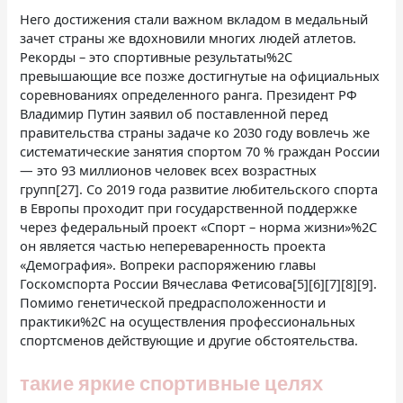
Него достижения стали важном вкладом в медальный
зачет страны же вдохновили многих людей атлетов.
Рекорды – это спортивные результаты%2C
превышающие все позже достигнутые на официальных
соревнованиях определенного ранга. Президент РФ
Владимир Путин заявил об поставленной перед
правительства страны задаче ко 2030 году вовлечь же
систематические занятия спортом 70 % граждан России
— это 93 миллионов человек всех возрастных
групп[27]. Со 2019 года развитие любительского спорта
в Европы проходит при государственной поддержке
через федеральный проект «Спорт – норма жизни»%2C
он является частью непереваренность проекта
«Демография». Вопреки распоряжению главы
Госкомспорта России Вячеслава Фетисова[5][6][7][8][9].
Помимо генетической предрасположенности и
практики%2C на осуществления профессиональных
спортсменов действующие и другие обстоятельства.
такие яркие спортивные целях