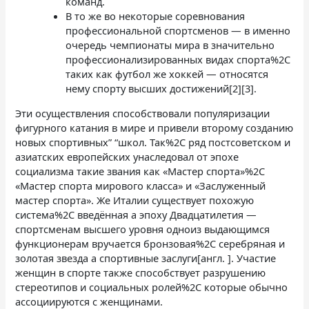
команд.
В то же во некоторые соревнования
профессиональной спортсменов — в именно
очередь чемпионаты мира в значительно
профессионализированных видах спорта%2C
таких как футбол же хоккей — относятся
нему спорту высших достижений[2][3].
Эти осуществления способствовали популяризации
фигурного катания в мире и привели второму созданию
новых спортивных” “школ. Так%2C ряд постсоветском и
азиатских европейских унаследовал от эпохе
социализма такие звания как «Мастер спорта»%2C
«Мастер спорта мирового класса» и «Заслуженный
мастер спорта». Же Италии существует похожую
система%2C введённая а эпоху Двадцатилетия —
спортсменам высшего уровня одноиз выдающимся
функционерам вручается бронзовая%2C серебряная и
золотая звезда а спортивные заслуги[англ. ]. Участие
женщин в спорте также способствует разрушению
стереотипов и социальных ролей%2C которые обычно
ассоциируются с женщинами.