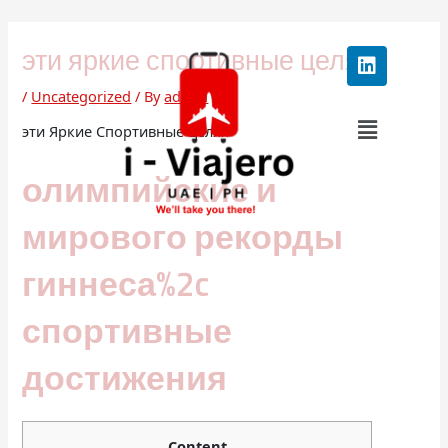
Skip
Post
to
navigation
эти яркие спортивные целя
content
L
i
/
Uncategorized
/ By
admin
n
Menu
k
эти Яркие Спортивные целях
e
d
олимпийские и
i
n
мирового рекорды
гиннеса%2c
спортивные
достижения
Content