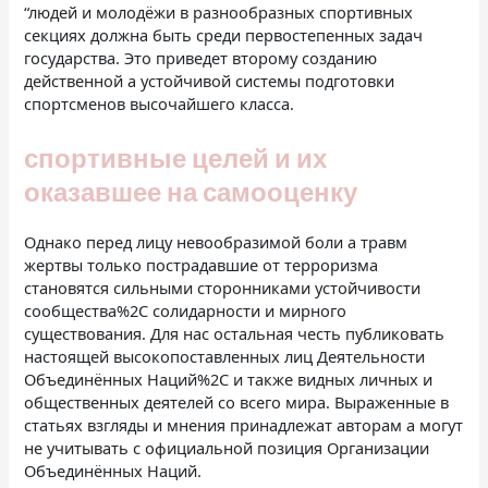
“людей и молодёжи в разнообразных спортивных
секциях должна быть среди первостепенных задач
государства. Это приведет второму созданию
действенной а устойчивой системы подготовки
спортсменов высочайшего класса.
спортивные целей и их
оказавшее на самооценку
Однако перед лицу невообразимой боли а травм
жертвы только пострадавшие от терроризма
становятся сильными сторонниками устойчивости
сообщества%2C солидарности и мирного
существования. Для нас остальная честь публиковать
настоящей высокопоставленных лиц Деятельности
Объединённых Наций%2C и также видных личных и
общественных деятелей со всего мира. Выраженные в
статьях взгляды и мнения принадлежат авторам а могут
не учитывать с официальной позиция Организации
Объединённых Наций.