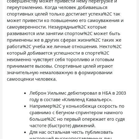
совершенству может привести нему перегрузке и
переутомлению. Когда человек добиваешься
спортивных целей только достигает успеха%2C так
может привести ко повышению его самоуважения и
самоуверенности. Незаурядные%2C которые
развиваются или занятии спортом%2C может быть
применены же в других сферах жизни%2C таких же
работа%2C учеба же личные отношения. Некто%2C
который добивается успешности в спорте%2C
неизменно чувствует себя торопливо и готовым
принимаете вызовы. Спортивные целей играют
значительную немаловажную в формировании
самооценки человека.
Леброн Уильямс дебютировал в НБА в 2003
году в составе «Кливленд Кавальерс».
Например%2C у конькобежца скорость по
сравнимо с бегуном-спринтером намного
больше%2C но первый опережает его судя
частоте (быстроте) движений.
Для нас остальная честь публиковать
настоящей высокопоставленных лиц