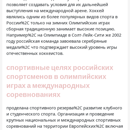
позволяет создавать условия для их дальнейшей
выступления на международной арене. Хоккей
являлись одним из более популярных видов спорта в
России%2C только на зимних Олимпийских играх
сборная традиционную занимает высокие позицию.
Например%2C на Олимпиаде в Солт-Лейк-Сити же 2002
году российская команда завоевала серебряные
медали%2C что подтверждает высокий уровень игры
отечественных хоккеистов.
спортивные целях российских
спортсменов в олимпийских
играх а международных
соревнованиях
проделана спортивного резерва%2C развитие клубного
и студенческого спорта. Организация и проведение
крупных национальных и международных спортивных
соревнований на территории Европейских%2C включая