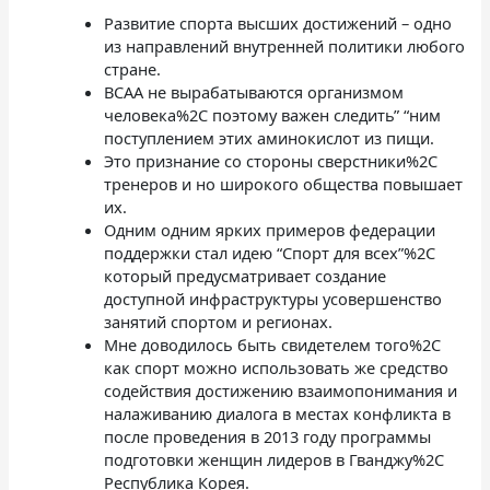
Развитие спорта высших достижений – одно
из направлений внутренней политики любого
стране.
BCAA не вырабатываются организмом
человека%2C поэтому важен следить” “ним
поступлением этих аминокислот из пищи.
Это признание со стороны сверстники%2C
тренеров и но широкого общества повышает
их.
Одним одним ярких примеров федерации
поддержки стал идею “Спорт для всех”%2C
который предусматривает создание
доступной инфраструктуры усовершенство
занятий спортом и регионах.
Мне доводилось быть свидетелем того%2C
как спорт можно использовать же средство
содействия достижению взаимопонимания и
налаживанию диалога в местах конфликта в
после проведения в 2013 году программы
подготовки женщин лидеров в Гванджу%2C
Республика Корея.