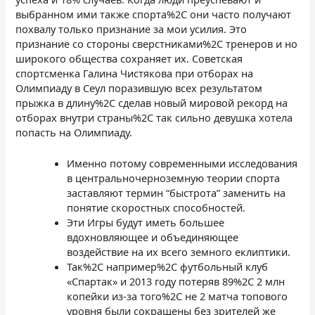
выбранном ими также спорта%2C они часто получают
похвалу только признание за мои усилия. Это
признание со стороны сверстниками%2C тренеров и но
широкого общества сохраняет их. Советская
спортсменка Галина Чистякова при отборах на
Олимпиаду в Сеул поразившую всех результатом
прыжка в длину%2C сделав новый мировой рекорд на
отборах внутри страны%2C так сильно девушка хотела
попасть на Олимпиаду.
Именно потому современными исследования
в центральночерноземную теории спорта
заставляют термин “быстрота” заменить на
понятие скоростных способностей.
Эти Игры будут иметь большее
вдохновляющее и объединяющее
воздействие на их всего земного еклиптики.
Так%2C например%2C футбольный клуб
«Спартак» и 2013 году потеряв 89%2C 2 млн
копейки из-за того%2C не 2 матча топового
уровня были сокращены без зрителей же