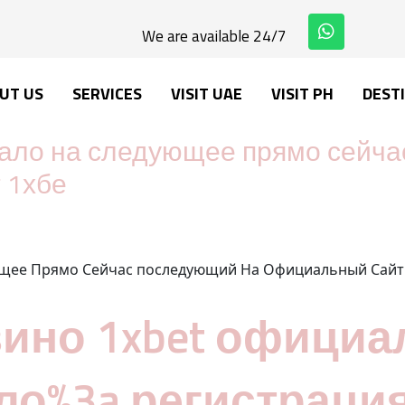
W
We are available 24/7
h
a
t
UT US
SERVICES
VISIT UAE
VISIT PH
s
DEST
a
p
кало на следующее прямо сейч
p
 1хбе
ующее Прямо Сейчас последующий На Официальный Сайт
зино 1xbet офици
ло%3a регистраци