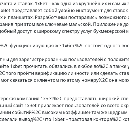
чета и ставок. 1хБет – как одна из крупнейших и самых
Bet представляет собой удобно инструмент для ставок н
х и планшетах. Разработчики постарались возможного 
ранив при этом все ключевые мальской. Приложение до
добный доступ к широкому спектру услуг букмекерской
2C функционирующая же 1хбет%2C состоит одного вось
пны для зарегистрированных пользователей с положит
йте 1xbet прочитать обязались в любое во%2C а также 
 того пройти верификацию личности или сделать став
 мог связаться с клиентом по этому номеру%2C она мож
ерская компания 1хБет%2C предоставлять широкий спект
льный сайт 1xBet привлекает пользователей со всего о
инии событий%2C высоким коэффициентам же щедрым 
елали вывод%2C что 1xbet – трастовая контора%2C кот