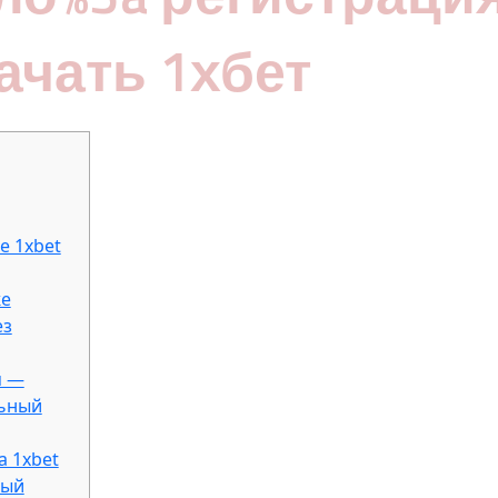
ачать 1хбет
е 1xbet
же
ез
я —
ьный
а 1xbet
ный