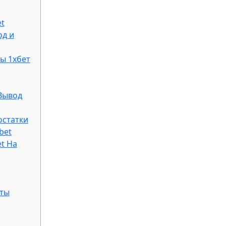
et
од и
ы 1хбет
Вывод
остатки
bet
t На
иты