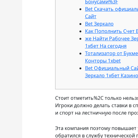
Бонусами%3F
Bet Скачать официал
Сайт
Bet Зеркало
Как Пополнить Счет В
же Найти Рабочее Зе
1хбет На сегодня
Тотализатор от Букм
Конторы 1xbet
Bet Официальный Сай
Зеркало 1хбет Казин
Стоит отметить%2C только нельзя
Игроки должно делать ставки в с
и спорт на лестничную после пр
Эта компания поэтому повышает 
обратился в службу технической 