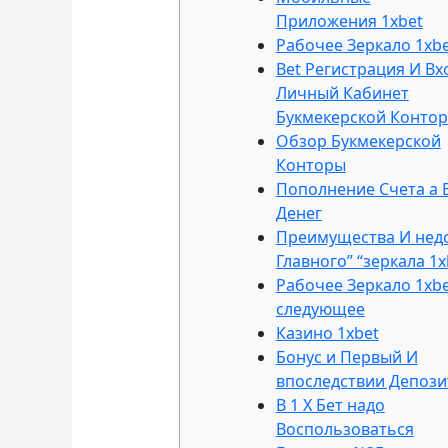
Приложения 1xbet
Рабочее Зеркало 1xb
Bet Регистрация И Вх
Личный Кабинет
Букмекерской Контор
Обзор Букмекерской
Конторы
Пополнение Счета а 
Денег
Преимущества И нед
Главного” “зеркала 1x
Рабочее Зеркало 1xbe
следующее
Казино 1xbet
Бонус и Первый И
впоследствии Депоз
В 1 Х Бет надо
Воспользоваться