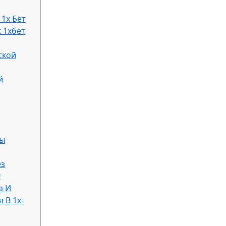
 1х Бет
 1хбет
ской
й
ды
ез
т
а И
 В 1х-