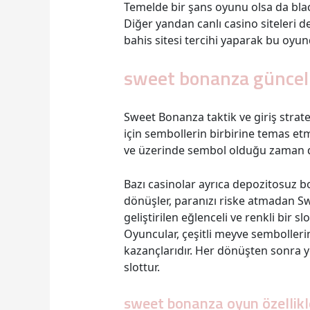
Temelde bir şans oyunu olsa da blac
Diğer yandan canlı casino siteleri d
bahis sitesi tercihi yaparak bu oyun
sweet bonanza güncel
Sweet Bonanza taktik ve giriş stratej
için sembollerin birbirine temas et
ve üzerinde sembol olduğu zaman d
Bazı casinolar ayrıca depozitosuz b
dönüşler, paranızı riske atmadan S
geliştirilen eğlenceli ve renkli bir
Oyuncular, çeşitli meyve sembollerin
kazançlarıdır. Her dönüşten sonra y
slottur.
sweet bonanza oyun özellikl