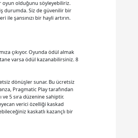
r oyun olduğunu söyleyebiliriz.
iş durumda. Siz de güvenilir bir
ile şansınızı bir hayli artırın.
rşımıza çıkıyor. Oyunda ödül almak
ane varsa ödül kazanabilirsiniz. 8
etsiz dönüşler sunar. Bu ücretsiz
anza, Pragmatic Play tarafından
 ve 5 sıra düzenine sahiptir.
yecan verici özelliği kaskad
ileceğiniz kaskatlı kazançlı bir