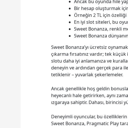
Ancak bu oyunda hile ya
Bir hesap oluşturmak için 
Örneğin 2 TL için özelliğ
En iyi slot siteleri, bu 
Sweet Bonanza, renkli mey
Sweet Bonanza dünyanın h
Sweet Bonanza’yı ücretsiz oynamak iç
çıkarma fırsatınız vardır; tek küç
slotu daha iyi anlamanıza ve kuralla
deneyin ve ardından gerçek para il
tetiklenir – yuvarlak şekerlemeler.
Ancak genellikle hoş geldin bonusla
heyecanlı hale getirirken, aynı zam
ızgaraya sahiptir. Dahası, birincis
Deneyimli oyuncular, bu özelliklerin
Sweet Bonanza, Pragmatic Play tarafı