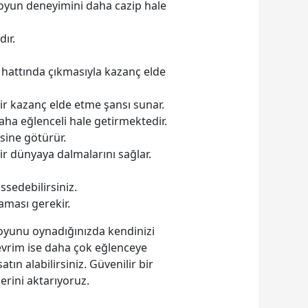
 oyun deneyimini daha cazip hale
ır.
 hattında çıkmasıyla kazanç elde
ir kazanç elde etme şansı sunar.
aha eğlenceli hale getirmektedir.
sine götürür.
ir dünyaya dalmalarını sağlar.
ssedebilirsiniz.
ması gerekir.
oyunu oynadığınızda kendinizi
çevrim ise daha çok eğlenceye
n alabilirsiniz. Güvenilir bir
rini aktarıyoruz.