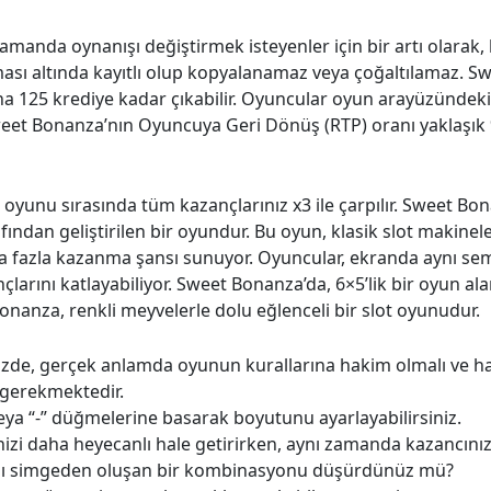
amanda oynanışı değiştirmek isteyenler için bir artı olarak, 
ması altında kayıtlı olup kopyalanamaz veya çoğaltılamaz.
a 125 krediye kadar çıkabilir. Oyuncular oyun arayüzündeki 
Sweet Bonanza’nın Oyuncuya Geri Dönüş (RTP) oranı yaklaşık %
 oyunu sırasında tüm kazançlarınız x3 ile çarpılır. Sweet Bon
ından geliştirilen bir oyundur. Bu oyun, klasik slot makinele
a fazla kazanma şansı sunuyor. Oyuncular, ekranda aynı sem
larını katlayabiliyor. Sweet Bonanza’da, 6×5’lik bir oyun al
onanza, renkli meyvelerle dolu eğlenceli bir slot oyunudur.
zde, gerçek anlamda oyunun kurallarına hakim olmalı ve ha
 gerekmektedir.
ya “-” düğmelerine basarak boyutunu ayarlayabilirsiniz.
zi daha heyecanlı hale getirirken, aynı zamanda kazancınızı a
ynı simgeden oluşan bir kombinasyonu düşürdünüz mü?