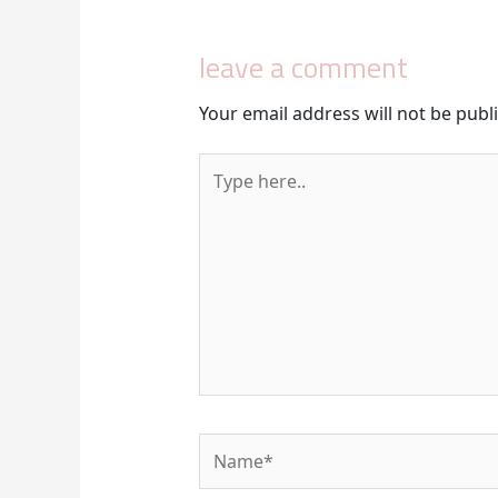
leave a comment
Your email address will not be publ
Type
here..
Name*