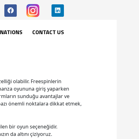
F
L
a
i
c
n
e
k
b
INATIONS
CONTACT US
e
o
d
o
i
k
n
iği olabilir. Freespinlerin
 Bonanza oyununa giriş yaparken
ormların sunduğu avantajlar ve
bazı önemli noktalara dikkat etmek,
en bir oyun seçeneğidir.
zın da altını çiziyoruz.