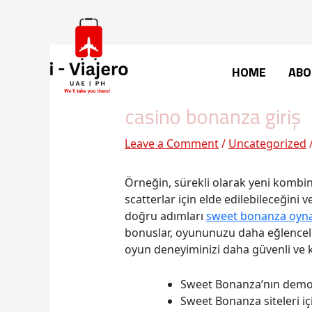
Skip
to
content
Post
navigation
HOME
ABO
casino bonanza giriş
Leave a Comment
/
Uncategorized
Örneğin, sürekli olarak yeni kombin
scatterlar için elde edilebileceğini
doğru adımları
sweet bonanza oyna
bonuslar, oyununuzu daha eğlenceli 
oyun deneyiminizi daha güvenli ve key
Sweet Bonanza’nın demo 
Sweet Bonanza siteleri içi