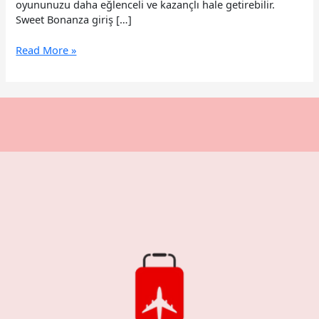
oyununuzu daha eğlenceli ve kazançlı hale getirebilir.
Sweet Bonanza giriş […]
Read More »