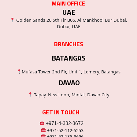
MAIN OFFICE
UAE
Golden Sands 20 5th Flr B06, Al Mankhool Bur Dubai,
Dubai, UAE
BRANCHES
BATANGAS
Mufasa Tower 2nd Flr, Unit 1, Lemery, Batangas
DAVAO
Tapay, New Loon, Mintal, Davao City
GET IN TOUCH
+971-4-332-3672
+971-52-112-5253
+971-52-185-9696